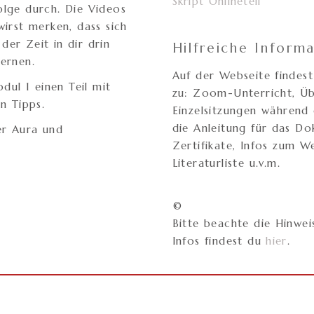
Skript Onlineteil
olge durch. Die Videos
irst merken, dass sich
er Zeit in dir drin
Hilfreiche Inform
ernen.
Auf der Webseite findest
dul 1 einen Teil mit
zu: Zoom-Unterricht, Üb
hen Tipps.
Einzelsitzungen während
die Anleitung für das Do
er Aura und
Zertifikate, Infos zum W
Literaturliste u.v.m.
©
Bitte beachte die Hinwe
Infos findest du
hier
.